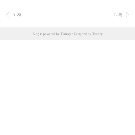
가고 그렇기에불만을 찾기도 힘듭니다 그럼다같이
즐겨요!!
이전
다음
Blog is powered by
Tistory
/ Designed by
Tistory