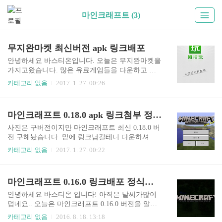
마인크래프트 (3)
무지완마켓 최신버전 apk 링크배포
안녕하세요 바스티온입니다. 오늘은 무지완마켓을
가지고왔습니다. 많은 유료게임들을 다운하고 실
행할수 있는 블랙마켓입니다. 많이 다운하셔서 사
카테고리 없음
2017. 1. 27. 00:26
용하시기 바랍니다. https://www.datafilehost.com/d/7
c611832
마인크래프트 0.18.0 apk 링크첨부 정식판
사진은 구버전이지만 마인크래프트 최신 0.18.0 버
전 구해놨습니다. 밑에 링크남길테니 다운하셔서
즐거운게임 하시길바랍니다 .http://m.dropbox.com/
카테고리 없음
2017. 1. 27. 00:22
smcpe18
마인크래프트 0.16.0 링크배포 정식판 apk
안녕하세요 바스티온 입니다! 아직은 날씨가많이
덥네요.. 오늘은 마인크래프트 0.16.0 버전을 알아
보았는데 점점마인크래프트가 pc버전의 퀄을 찾아
카테고리 없음
2016. 8. 18. 13:18