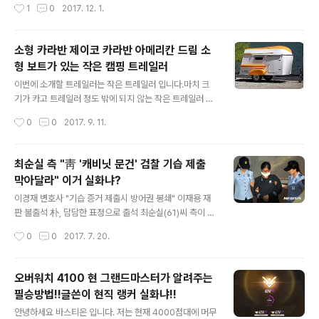
작성시간
1
0
2017. 12. 1.
좋은 아노락 자켓부터 신개념 하이킹화, 아이스 시리즈까
산물이 바로 해삼인데요. 먹이위해 손질할 때 살아있는 해
지 노제만의 스타일로 재해석된 아이더의 요즘 아웃도어
삼을 만지면, 내장을 토해내며 죽은 척 위장까지 하는 영악
스..
한 해산물이 바로 해삼입니다. 하지만 해삼은 못생긴 외형
소형 카라반 제이코 카라반 아메리칸 드림 소
과 행동과는 다르게 항산화 효과, 항암 항균 효과가 뛰어나
형 보트가 있는 작은 캠핑 트레일러
다고 합니다. 해삼을 부를때는 ‘바다의 인삼’이라 불릴 정도
글 내용
로 건강에 좋은 해산물입니다. ▶ 해삼의 효능 ▷ 관절 건강
이번에 소개할 트레일러는 작은 트레일러 입니다.마치 크
알칼리성 식품인 해삼은 칼슘, 철, 인, 요오드 등 무기질을
기가 카고 트레일러 정도 밖에 되지 않는 작은 트레일러 인
다량 함유되어 있습니다. 신진대사를 촉진시킬 뿐 아니라
데요아메리칸 드림 트레일러 입니다.작지만 실속 있는 귀
작성시간
0
0
2017. 9. 11.
혈액 정화에도 탁월한 효과를 보여줍니다. 심지어 칼로리
여운 트레일러 입니다. 두명이 쓸수 있는 트레이러 입니다.
도 낮아 성장기 어린이..
물론 작은 만큼 갖춰줘 있는 것이 그리 많지는 않습니다.하
지만 재밌는 것은 위에 지붕이 보트로 변신한다는 겁니다.
최순실 측 "靑 '캐비닛 문건' 검찰 기습 제출
화장실도 샤워실도 그리고 주방도 야외에 있는 작은 녀석
막아달라" 이거 실화냐?
이지만즐거움을 놓치지는 않았다는 것을 알수 있네요신내
글 내용
는 두명이 누으면 딱 맞는 사이지 이고요야외 주방이 설치
이경재 변호사 "기습 증거 제출시 방어권 봉쇄" 이재용 재
되어 있습니다.작은 보트가 지붕을 덮고 있는데 모터를 장
판 불출석 朴, 담담한 표정으로 출석 최순실(61)씨 측이 청
착하면 모터 보트가 되는 겁니다. 좁은 시골길을 달리기도
와대에서 발견된 일명 '캐비닛 문건'과 관련해 검찰의 증거
작성시간
0
0
2017. 7. 20.
편리하고 작은 차로 견인도 가능한 그런 녀석입니다.귀엽
제출 기한을 지정해 달라고 재판부에 요청했다. 최씨 변호
기도 하고 그냥 밋밋하기도 한 아메리칸 드림 트레일..
인인 이경재 변호사는 20일 서울중앙지법 형사합의22부
(부장판사 김세윤) 심리로 열린 박근혜(65) 전 대통령과 최
오버워치 4100 현 그랜드마스터가 알려주는
씨 등의 특정범죄가중처벌 등에 관한 법률 위반(뇌물) 등
필승방법!!글쓴이 현직 랭커 실화냐!!
혐의 39차 공판에서 "검찰이 기습적으로 증거 제출을 하면
글 내용
피고인의 방어권이 원천 봉쇄된다"며 이같이 주장했다. 이
안녕하세요 바스티온 입니다. 저는 현재 4000점대에 머무