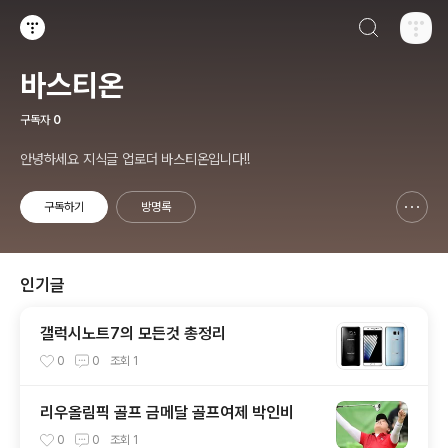
검색하기
티스토리
바스티온
구독자
0
안녕하세요 지식글 업로더 바스티온입니다!!
구독하기
방명록
신고하기 레이어
열기
인기글
갤럭시노트7의 모든것 총정리
0
0
조회
1
리우올림픽 골프 금메달 골프여제 박인비
0
0
조회
1