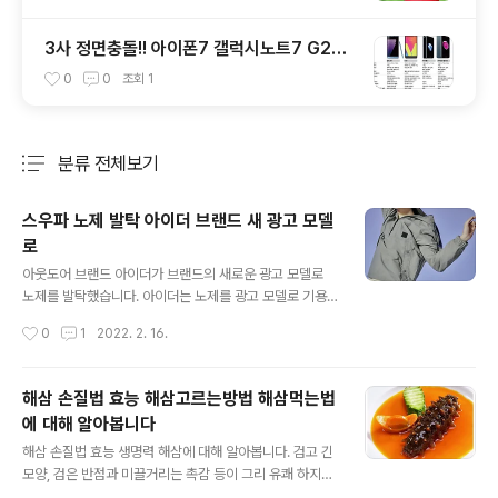
3사 정면충돌!! 아이폰7 갤럭시노트7 G20
전격 스펙비교!!!!
0
0
조회
1
분류 전체보기
주요 글 목록
스우파 노제 발탁 아이더 브랜드 새 광고 모델
로
글 내용
아웃도어 브랜드 아이더가 브랜드의 새로운 광고 모델로
노제를 발탁했습니다. 아이더는 노제를 광고 모델로 기용
하며 젊고 트렌디한 브랜드 이미지를 더욱 강화해 나갈 방
작성시간
0
1
2022. 2. 16.
침입니다. 아이더는 노제의 파워풀한 퍼포먼스, 멋스러운
패션 감각이 스타일리시한 요즘 아웃도어를 추구하는 아이
더의 브랜드 방향성과 잘 부합해 이번 시즌 광고 모델로 선
해삼 손질법 효능 해삼고르는방법 해삼먹는법
정했다고 전했습니다. 아이더는 노제와 함께 아웃도어 기
에 대해 알아봅니다
술력을 바탕으로 패션성을 더욱 강화한 젊고 트렌디한 요
글 내용
즘 아웃도어 스타일을 선보일 예정입니다. 특히 아웃도어
해삼 손질법 효능 생명력 해삼에 대해 알아봅니다. 검고 긴
와 일상을 넘나드는 스트리트 캐주얼 스타일을 강화해 젊
모양, 검은 반점과 미끌거리는 촉감 등이 그리 유쾌 하지만
은 소비자를 집중 공략 예정입니다. 봄 시즌 멋스럽게 입기
은 않은 해삼. 해삼의 겉모습 때문에 꺼리는 분들이 많은 해