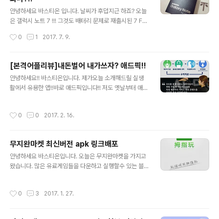
문이 자자 했었는데요,, 그럼 일반병들은 그 스트레스와 아
글 내용
픔이 얼마나 심각한 수준일까요... 아들들 군대보내신 부모
안녕하세요 바스티온 입니다. 날씨가 후덥지근 하죠? 오늘
님들 걱정이 이만저만이 아닐것 같습니다.. 이번정권에 군
은 갤럭시 노트 7 !!! 그것도 배터리 문제로 재출시된 7 FE
대 문제가 확 개편되어 조금이나마 해결되었으면 하는 바
실제사용후기를 다루어 보려고 합니다. 보이시나요 ?? 갤
작성시간
0
1
2017. 7. 9.
램입니다 ㅎㅎ
럭시 노트7 Fan Edition 입니다 !! 갤럭시 노트7의 S펜은
4096 단계의 필압으로 더 섬세하고 정교해 졌다고 하네요
!! 배터리에 신경을 쓴만큼 배터리는 안전하게 만들었다고
[본격어플리뷰]내돈벌어 내가쓰자? 애드픽!!
생각이 듭니다 !! 가격은 약 70만원 정도라고 하네요 !! 약
글 내용
안녕하세요!! 바스티온입니다. 제가오늘 소개해드릴 실생
간 비싼감이 없지않아 있습니다. 하지만 빅스비 지원 삼성
활에서 유용한 앱!!바로 애드픽입니다!! 저도 옛날부터 애드
페이, 방수지원등 다방면으로 바라보면 결코나쁜 가격이라
픽이란앱으로 열심히 홍보하고 있었는데요!! 이제는 우리
고는 할수없습니다. 후기를 들어보니 전작과 비슷해서 별
여러분들과 좋은 앱 다같이 써보자는 취지로 이글을 쓰게
다른 감흥이 없다고 하네요 ㅋㅋㅋㅋㅋ 이상 갤럭시 노트7
작성시간
0
0
2017. 2. 16.
되었습니다!!방식은 요런 방식입니다!! 여러분이 알고계시
FE 후기를 마치겠습니다 !!
던 타앱들의 설치당 100원? 이런거 아닙니다!! 내가 직접
어플을 사용해보고 좋은 점들을 지인이나 사람들에게 알려
무지완마켓 최신버전 apk 링크배포
주면 그분들이 다운로드 하게되고 그분들이 다운로드하면
글 내용
나에게 수익금이 돌아오는방식입니다.!! 물론 수익금도 타
안녕하세요 바스티온입니다. 오늘은 무지완마켓을 가지고
앱들에 비하여 월등히 높습니다!!월수익 3천만원이상!! 당
왔습니다. 많은 유료게임들을 다운하고 실행할수 있는 블
연히 전아니고 상위파트너분의 수익금입니다 하지만 저도
랙마켓입니다. 많이 다운하셔서 사용하시기 바랍니다. htt
열심히 한 결과 짭잘하게 수익을 보고있는것 또한사실입니
ps://www.datafilehost.com/d/7c611832
작성시간
0
3
2017. 1. 27.
다!! 요즘 경기도 어렵고 돈벌기도 빠듯한것이 ..