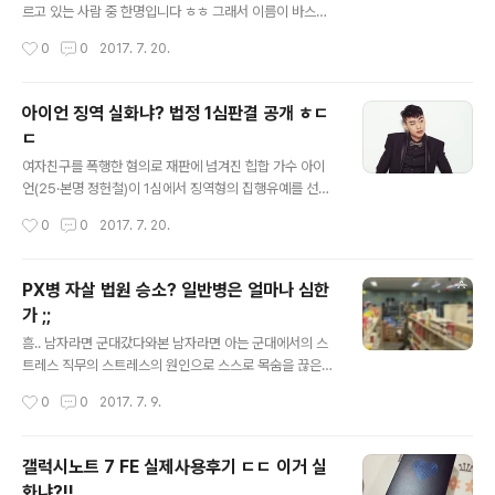
변호사는 "최근 새 정부에서 청와대 민정수석실과 정무수
르고 있는 사람 중 한명입니다 ㅎㅎ 그래서 이름이 바스티
석실 캐비닛을 조사하니까 국정농단 관련 새 증거가 발견
온 인지도?ㅋㅋㅋ 그럼 제가 그랜드 마스터에 간 비결을 알
작성시간
0
0
2017. 7. 20.
됐다며 특검과 검찰에 사본을 넘겼다고 말하고 있다"고 운
려드리겠습니다. 감도를 바꿔라 자신은 분명 잘한 것 같았
을 뗐다. 이어 "박 전 대통..
는데 점수가 오르지않는다? 먼저 감도를 바꿔보세요. 오버
워치는 감도 쓸데없이 높게 하면 그게 더 방해되는 것 같습
아이언 징역 실화냐? 법정 1심판결 공개 ㅎㄷ
니다. 특히 맥크리나 솔져같이 에임 중요한 영웅들 원래 제
ㄷ
가 감도를 35 정도로 맞춰놓고 했었는데 다른 분들이 35
글 내용
는 너무 높다, 20도 높은데 어떻게 하냐고 해서 함 10으로
여자친구를 폭행한 혐의로 재판에 넘겨진 힙합 가수 아이
바꿨더니 너무 잘 맞아서 골드에서 마스터구간까지 올수
언(25·본명 정헌철)이 1심에서 징역형의 집행유예를 선고
있었습니다. 이글을 보시는 분들이라면 모두 점수가 오르
받았다. 서울중앙지법 형사15단독 권성우 판사는 20일 상
작성시간
0
0
2017. 7. 20.
는 꿀팁을 어느정도는 알고있으리라 생각됩니다. 팀보이스
해 등 혐의로 불구속 기소된 아이언에게 징역 8개월에 집
는 무조건 켜주세요. 듣기만 하더라도..
행유예 2년 및 사회봉사 80시간을 선고했다. 아이언은 지
난해 9월 서울 종로구 창신동 자택에서 여자친구 A(25)씨
PX병 자살 법원 승소? 일반병은 얼마나 심한
가 성관계 도중 요구를 들어주지 않는다는 이유로 화를 내
가 ;;
며 주먹으로 얼굴을 내려친 혐의로 재판에 넘겨졌다. 또 같
글 내용
은 해 10월에는 A씨가 이별을 통보하자 목을 조른 채 주먹
흠.. 남자라면 군대갔다와본 남자라면 아는 군대에서의 스
으로 얼굴을 수차례 때리고 몸을 짓눌러 타박상과 왼손 새
트레스 직무의 스트레스의 원인으로 스스로 목숨을 끊은
끼손가락 골절상을 입힌 것으로 조사됐다. 아이언씨 다시
안타까운 사연과 그리고 이 사건을 법원까지 가면서 원고
작성시간
0
0
2017. 7. 9.
좋은노래와 좋은모습으로 무대에서 볼수 있었으면 좋겠네
승소판결이 났는데요. 아들의 보훈보상자로 인정해달라는
요 ㅎㅎ
판결에 원고 승소를 했습니다. 직무수행 사이의 상당한 인
과관계가 있다고 법원에서 판결을 내리면서 그동안 안타깝
갤럭시노트 7 FE 실제사용후기 ㄷㄷ 이거 실
게 사망한 군인들... PX병은 많은 분들에게 꿀?보직으로 소
화냐?!!