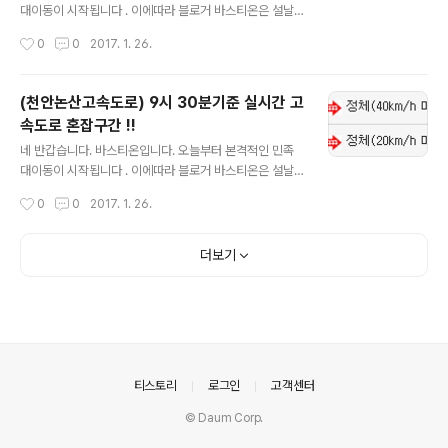
대이동이 시작됩니다 . 이에따라 블로거 바스티온은 설날
연휴 실시간으로 고속도로 혼잡구간 및 이용정보를 업데이
작성시간
0
0
2017. 1. 26.
트 하도록 하겠습니다. 실시간 업데이트니 자주자주 들어
오셔서 확인하시길 바랍니다. !!현재 1월 26일 9시 45분
기준입니다!! 참고하셔서 즐거운 명절보내시고 수시로 블
(천안논산고속도로) 9시 30분기준 실시간 고
로그 들어오셔서 확인부탁드립니다.
속도로 혼잡구간 !!
글 내용
네 반갑습니다. 바스티온입니다. 오늘부터 본격적인 민족
대이동이 시작됩니다 . 이에따라 블로거 바스티온은 설날
연휴 실시간으로 고속도로 혼잡구간 및 이용정보를 업데이
작성시간
0
0
2017. 1. 26.
트 하도록 하겠습니다. 실시간 업데이트니 자주자주 들어
오셔서 확인하시길 바랍니다. !!현재 1월 26일 9시 30분
기준입니다!! 참고하셔서 즐거운 명절보내시고 수시로 블
더보기
로그 들어오셔서 확인부탁드립니다.
의안내
티스토리
로그인
고객센터
© Daum Corp.