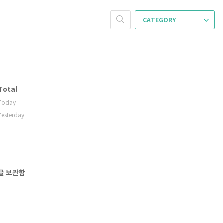
CATEGORY
Total
Today
Yesterday
글 보관함