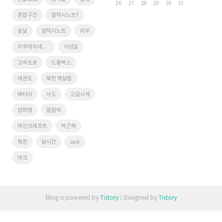
26
27
28
29
30
31
혼잡구간
갤럭시노트7
설날
갤럭시노트
리우
리우데자네이루
귀성길
고속도로
드롭박스
태권도
북한 핵실험
배터리
사드
고급시계
양희영
올림픽
마인크래프트
박근혜
북한
실시간
apk
마크
Blog is powered by
Tistory
/ Designed by
Tistory