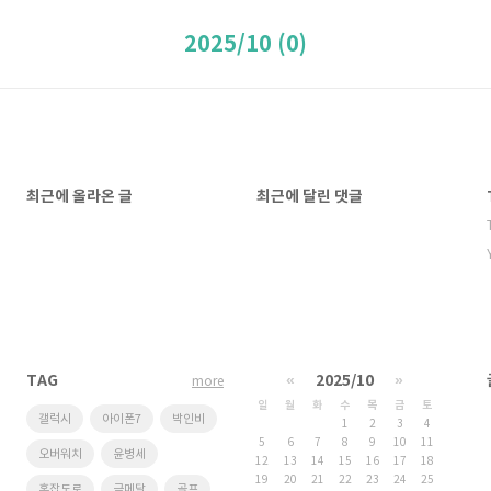
2025/10 (0)
최근에 올라온 글
최근에 달린 댓글
TAG
«
2025/10
»
more
일
월
화
수
목
금
토
갤럭시
아이폰7
박인비
1
2
3
4
5
6
7
8
9
10
11
오버워치
윤병세
12
13
14
15
16
17
18
19
20
21
22
23
24
25
혼잡도로
금메달
골프