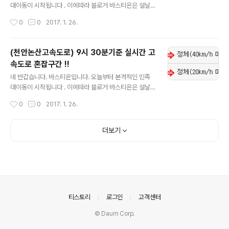
대이동이 시작됩니다 . 이에따라 블로거 바스티온은 설날
연휴 실시간으로 고속도로 혼잡구간 및 이용정보를 업데이
작성시간
0
0
2017. 1. 26.
트 하도록 하겠습니다. 실시간 업데이트니 자주자주 들어
오셔서 확인하시길 바랍니다. !!현재 1월 26일 9시 45분
기준입니다!! 참고하셔서 즐거운 명절보내시고 수시로 블
(천안논산고속도로) 9시 30분기준 실시간 고
로그 들어오셔서 확인부탁드립니다.
속도로 혼잡구간 !!
글 내용
네 반갑습니다. 바스티온입니다. 오늘부터 본격적인 민족
대이동이 시작됩니다 . 이에따라 블로거 바스티온은 설날
연휴 실시간으로 고속도로 혼잡구간 및 이용정보를 업데이
작성시간
0
0
2017. 1. 26.
트 하도록 하겠습니다. 실시간 업데이트니 자주자주 들어
오셔서 확인하시길 바랍니다. !!현재 1월 26일 9시 30분
기준입니다!! 참고하셔서 즐거운 명절보내시고 수시로 블
더보기
로그 들어오셔서 확인부탁드립니다.
의안내
티스토리
로그인
고객센터
© Daum Corp.