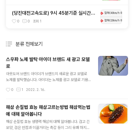
(당진대전고속도로) 9시 45분기준 실시간
고속도로 혼잡구간 !!
0
0
조회
1
분류 전체보기
주요 글 목록
스우파 노제 발탁 아이더 브랜드 새 광고 모델
로
글 내용
아웃도어 브랜드 아이더가 브랜드의 새로운 광고 모델로
노제를 발탁했습니다. 아이더는 노제를 광고 모델로 기용
하며 젊고 트렌디한 브랜드 이미지를 더욱 강화해 나갈 방
작성시간
0
1
2022. 2. 16.
침입니다. 아이더는 노제의 파워풀한 퍼포먼스, 멋스러운
패션 감각이 스타일리시한 요즘 아웃도어를 추구하는 아이
더의 브랜드 방향성과 잘 부합해 이번 시즌 광고 모델로 선
해삼 손질법 효능 해삼고르는방법 해삼먹는법
정했다고 전했습니다. 아이더는 노제와 함께 아웃도어 기
에 대해 알아봅니다
술력을 바탕으로 패션성을 더욱 강화한 젊고 트렌디한 요
글 내용
즘 아웃도어 스타일을 선보일 예정입니다. 특히 아웃도어
해삼 손질법 효능 생명력 해삼에 대해 알아봅니다. 검고 긴
와 일상을 넘나드는 스트리트 캐주얼 스타일을 강화해 젊
모양, 검은 반점과 미끌거리는 촉감 등이 그리 유쾌 하지만
은 소비자를 집중 공략 예정입니다. 봄 시즌 멋스럽게 입기
은 않은 해삼. 해삼의 겉모습 때문에 꺼리는 분들이 많은 해