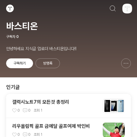
검색하기
티스토리
바스티온
구독자
0
안녕하세요 지식글 업로더 바스티온입니다!!
구독하기
방명록
신고하기 레이어
열기
인기글
갤럭시노트7의 모든것 총정리
0
0
조회
1
리우올림픽 골프 금메달 골프여제 박인비
0
0
조회
1