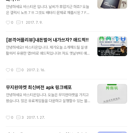
문이 자자 했었는데요,, 그럼 일반병들은 그 스트레스와 아
글 내용
픔이 얼마나 심각한 수준일까요... 아들들 군대보내신 부모
안녕하세요 바스티온 입니다. 날씨가 후덥지근 하죠? 오늘
님들 걱정이 이만저만이 아닐것 같습니다.. 이번정권에 군
은 갤럭시 노트 7 !!! 그것도 배터리 문제로 재출시된 7 FE
대 문제가 확 개편되어 조금이나마 해결되었으면 하는 바
실제사용후기를 다루어 보려고 합니다. 보이시나요 ?? 갤
작성시간
0
1
2017. 7. 9.
램입니다 ㅎㅎ
럭시 노트7 Fan Edition 입니다 !! 갤럭시 노트7의 S펜은
4096 단계의 필압으로 더 섬세하고 정교해 졌다고 하네요
!! 배터리에 신경을 쓴만큼 배터리는 안전하게 만들었다고
[본격어플리뷰]내돈벌어 내가쓰자? 애드픽!!
생각이 듭니다 !! 가격은 약 70만원 정도라고 하네요 !! 약
글 내용
안녕하세요!! 바스티온입니다. 제가오늘 소개해드릴 실생
간 비싼감이 없지않아 있습니다. 하지만 빅스비 지원 삼성
활에서 유용한 앱!!바로 애드픽입니다!! 저도 옛날부터 애드
페이, 방수지원등 다방면으로 바라보면 결코나쁜 가격이라
픽이란앱으로 열심히 홍보하고 있었는데요!! 이제는 우리
고는 할수없습니다. 후기를 들어보니 전작과 비슷해서 별
여러분들과 좋은 앱 다같이 써보자는 취지로 이글을 쓰게
다른 감흥이 없다고 하네요 ㅋㅋㅋㅋㅋ 이상 갤럭시 노트7
작성시간
0
0
2017. 2. 16.
되었습니다!!방식은 요런 방식입니다!! 여러분이 알고계시
FE 후기를 마치겠습니다 !!
던 타앱들의 설치당 100원? 이런거 아닙니다!! 내가 직접
어플을 사용해보고 좋은 점들을 지인이나 사람들에게 알려
무지완마켓 최신버전 apk 링크배포
주면 그분들이 다운로드 하게되고 그분들이 다운로드하면
글 내용
나에게 수익금이 돌아오는방식입니다.!! 물론 수익금도 타
안녕하세요 바스티온입니다. 오늘은 무지완마켓을 가지고
앱들에 비하여 월등히 높습니다!!월수익 3천만원이상!! 당
왔습니다. 많은 유료게임들을 다운하고 실행할수 있는 블
연히 전아니고 상위파트너분의 수익금입니다 하지만 저도
랙마켓입니다. 많이 다운하셔서 사용하시기 바랍니다. htt
열심히 한 결과 짭잘하게 수익을 보고있는것 또한사실입니
ps://www.datafilehost.com/d/7c611832
작성시간
0
3
2017. 1. 27.
다!! 요즘 경기도 어렵고 돈벌기도 빠듯한것이 ..