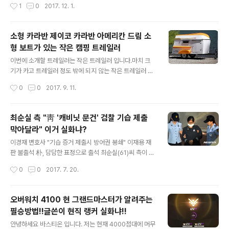
작성시간
1
0
2017. 12. 1.
좋은 아노락 자켓부터 신개념 하이킹화, 아이스 시리즈까
산물이 바로 해삼인데요. 먹이위해 손질할 때 살아있는 해
지 노제만의 스타일로 재해석된 아이더의 요즘 아웃도어
삼을 만지면, 내장을 토해내며 죽은 척 위장까지 하는 영악
스..
한 해산물이 바로 해삼입니다. 하지만 해삼은 못생긴 외형
소형 카라반 제이코 카라반 아메리칸 드림 소
과 행동과는 다르게 항산화 효과, 항암 항균 효과가 뛰어나
형 보트가 있는 작은 캠핑 트레일러
다고 합니다. 해삼을 부를때는 ‘바다의 인삼’이라 불릴 정도
글 내용
로 건강에 좋은 해산물입니다. ▶ 해삼의 효능 ▷ 관절 건강
이번에 소개할 트레일러는 작은 트레일러 입니다.마치 크
알칼리성 식품인 해삼은 칼슘, 철, 인, 요오드 등 무기질을
기가 카고 트레일러 정도 밖에 되지 않는 작은 트레일러 인
다량 함유되어 있습니다. 신진대사를 촉진시킬 뿐 아니라
데요아메리칸 드림 트레일러 입니다.작지만 실속 있는 귀
작성시간
0
0
2017. 9. 11.
혈액 정화에도 탁월한 효과를 보여줍니다. 심지어 칼로리
여운 트레일러 입니다. 두명이 쓸수 있는 트레이러 입니다.
도 낮아 성장기 어린이..
물론 작은 만큼 갖춰줘 있는 것이 그리 많지는 않습니다.하
지만 재밌는 것은 위에 지붕이 보트로 변신한다는 겁니다.
최순실 측 "靑 '캐비닛 문건' 검찰 기습 제출
화장실도 샤워실도 그리고 주방도 야외에 있는 작은 녀석
막아달라" 이거 실화냐?
이지만즐거움을 놓치지는 않았다는 것을 알수 있네요신내
글 내용
는 두명이 누으면 딱 맞는 사이지 이고요야외 주방이 설치
이경재 변호사 "기습 증거 제출시 방어권 봉쇄" 이재용 재
되어 있습니다.작은 보트가 지붕을 덮고 있는데 모터를 장
판 불출석 朴, 담담한 표정으로 출석 최순실(61)씨 측이 청
착하면 모터 보트가 되는 겁니다. 좁은 시골길을 달리기도
와대에서 발견된 일명 '캐비닛 문건'과 관련해 검찰의 증거
작성시간
0
0
2017. 7. 20.
편리하고 작은 차로 견인도 가능한 그런 녀석입니다.귀엽
제출 기한을 지정해 달라고 재판부에 요청했다. 최씨 변호
기도 하고 그냥 밋밋하기도 한 아메리칸 드림 트레일..
인인 이경재 변호사는 20일 서울중앙지법 형사합의22부
(부장판사 김세윤) 심리로 열린 박근혜(65) 전 대통령과 최
오버워치 4100 현 그랜드마스터가 알려주는
씨 등의 특정범죄가중처벌 등에 관한 법률 위반(뇌물) 등
필승방법!!글쓴이 현직 랭커 실화냐!!
혐의 39차 공판에서 "검찰이 기습적으로 증거 제출을 하면
글 내용
피고인의 방어권이 원천 봉쇄된다"며 이같이 주장했다. 이
안녕하세요 바스티온 입니다. 저는 현재 4000점대에 머무